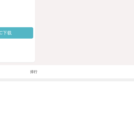
PC下载
排行