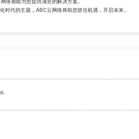
网络都能为您提供满意的解决方案。
时代的主题，ABC云网络将助您抓住机遇，开启未来。
情。