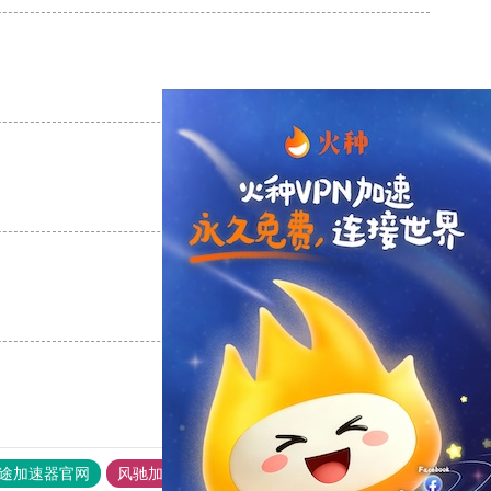
支持
[0]
反对
[0]
支持
[0]
反对
[0]
支持
[0]
反对
[0]
途加速器官网
风驰加速器
旋风加速器