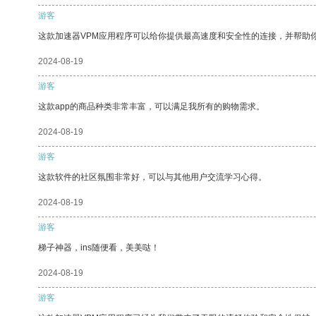
游客
这款加速器VPM应用程序可以给你提供最高速度和安全性的连接，并帮助
2024-08-19
游客
这款app的商品种类非常丰富，可以满足我所有的购物需求。
2024-08-19
游客
这款软件的社区氛围非常好，可以与其他用户交流学习心得。
2024-08-19
游客
梯子神器，ins随便看，美美哒！
2024-08-19
游客