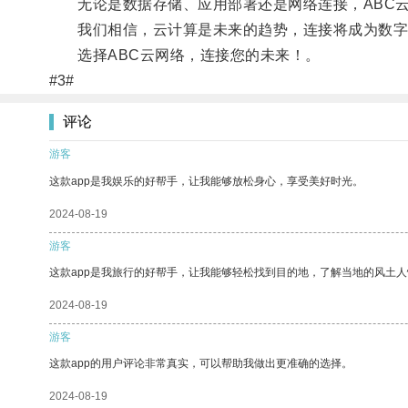
无论是数据存储、应用部署还是网络连接，ABC云
我们相信，云计算是未来的趋势，连接将成为数字化
选择ABC云网络，连接您的未来！。
#3#
评论
游客
这款app是我娱乐的好帮手，让我能够放松身心，享受美好时光。
2024-08-19
游客
这款app是我旅行的好帮手，让我能够轻松找到目的地，了解当地的风土人
2024-08-19
游客
这款app的用户评论非常真实，可以帮助我做出更准确的选择。
2024-08-19