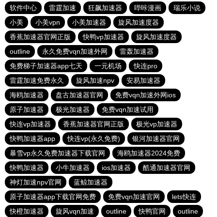
软件中心
雷霆加速
狂飙加速器
哔咔漫画
瑞乐小说
小美
小美vpn
小美加速器
旋风加速度器
香蕉加速器官网正版
快鸭vp加速器
旋风加速度器
outline
永久免费vqn加速外网
雷轰加速器
免费梯子加速器app七天
一元机场
快连pro
雷霆加速免费永久
旋风加速npv
安易加速器
海鸥加速器
盘古加速器官网
免费vqn加速外网ios
原子加速器
极光加速器
免费vqn加速试用
快连vp加速器
香蕉加速器官网正版
极光vp加速器
快鸭加速器app
快连vp(永久免费)
银河加速器官网
暴雪vp永久免费加速器下载官网
海鸥加速器2024免费
快鸭加速器
小牛加速器
ios加速器
酷通加速器官网
神灯加速npv官网
蓝鲸加速器
原子加速器app下载官网免费
免费vqn加速官网
lets快连
快橙加速器
旋风vqn加速
outline
快鸭官网
outline